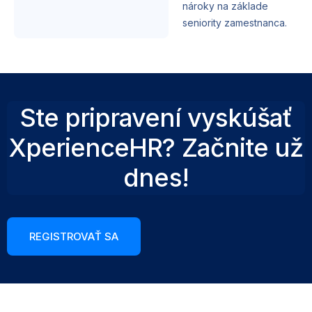
nároky na základe
seniority zamestnanca.
Ste pripravení vyskúšať
XperienceHR? Začnite už
dnes!
REGISTROVAŤ SA