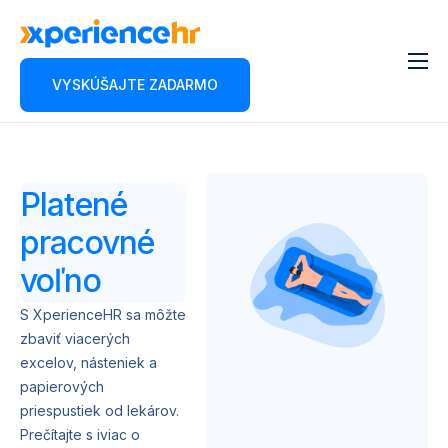
VYSKÚŠAJTE ZADARMO
Aplikácia
O nás
Cenník
Platené
Kontakt
pracovné
Blog
voľno
Partnerský program
S XperienceHR sa môžte
zbaviť viacerých
excelov, násteniek a
papierových
priespustiek od lekárov.
Prečítajte s iviac o