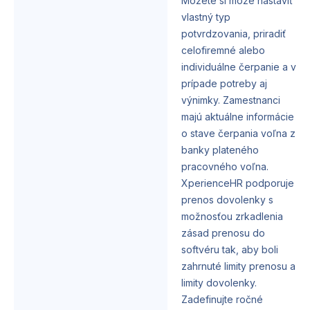
Môžete si môže nastaviť
vlastný typ
potvrdzovania, priradiť
celofiremné alebo
individuálne čerpanie a v
prípade potreby aj
výnimky. Zamestnanci
majú aktuálne informácie
o stave čerpania voľna z
banky plateného
pracovného voľna.
XperienceHR podporuje
prenos dovolenky s
možnosťou zrkadlenia
zásad prenosu do
softvéru tak, aby boli
zahrnuté limity prenosu a
limity dovolenky.
Zadefinujte ročné