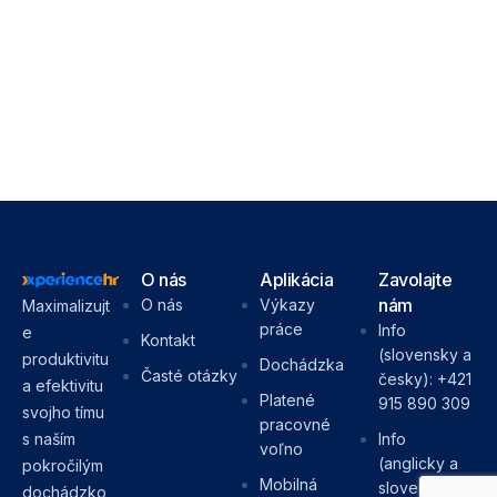
O nás
Aplikácia​
Zavolajte
nám
O nás
Výkazy
Maximalizujt
práce
Info
e
Kontakt
(slovensky a
produktivitu
Dochádzka
Časté otázky
česky): +421
a efektivitu
Platené
915 890 309
svojho tímu
pracovné
Info
s naším
voľno
(anglicky a
pokročilým
Mobilná
slovensky):
dochádzko